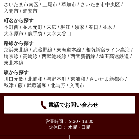
さいたま市南区
/
上尾市
/
草加市
/
さいたま市中央区
/
入間市
/
浦安市
町名から探す
本町西
/
並木元町
/
末広
/
堀江
/
領家
/
春日
/
並木
/
大字原市
/
鹿手袋
/
大字大谷口
路線から探す
京浜東北線
/
武蔵野線
/
東海道本線
/
湘南新宿ライン高海
/
埼京線
/
高崎線
/
西武池袋線
/
西武新宿線
/
埼玉高速鉄道
/
東北本線
駅から探す
川口元郷
/
北浦和
/
与野本町
/
東浦和
/
さいたま新都心
/
秋津
/
蕨
/
武蔵浦和
/
北与野
/
入間市
電話でお問い合わせ
営業時間：
9:30～18:30
定休日：
水曜・日曜