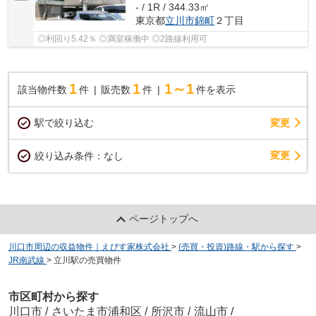
- / 1R / 344.33㎡
東京都
立川市
錦町
２丁目
◎利回り5.42％ ◎満室稼働中 ◎2路線利用可
1
1
1～1
該当物件数
件
販売数
件
件を表示
駅で絞り込む
変更
変更
絞り込み条件：
なし
ページトップへ
川口市周辺の収益物件｜えびす家株式会社
>
(売買・投資)路線・駅から探す
>
JR南武線
>
立川駅の売買物件
市区町村から探す
川口市
/
さいたま市浦和区
/
所沢市
/
流山市
/