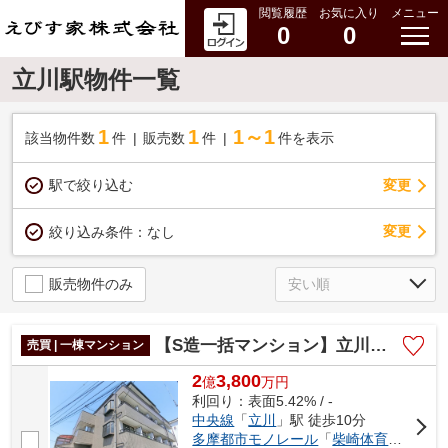
閲覧履歴
お気に入り
メニュー
0
0
立川駅物件一覧
1
1
1～1
該当物件数
件
販売数
件
件を表示
駅で絞り込む
変更
変更
絞り込み条件：
なし
販売物件のみ
【S造一括マンション】立川市錦町２丁目
売買 | 一棟マンション
2
3,800
億
万
円
利回り：表面5.42% / -
中央線
「
立川
」駅 徒歩10分
多摩都市モノレール
「
柴崎体育館
」駅 