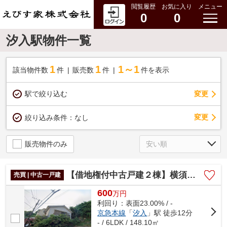
閲覧履歴
お気に入り
メニュー
0
0
汐入駅物件一覧
1
1
1～1
該当物件数
件
販売数
件
件を表示
駅で絞り込む
変更
変更
絞り込み条件：
なし
販売物件のみ
【借地権付中古戸建２棟】横須賀市汐入町３丁目
売買 | 中古一戸建
600
万
円
利回り：表面23.00% / -
京急本線
「
汐入
」駅 徒歩12分
- / 6LDK / 148.10㎡