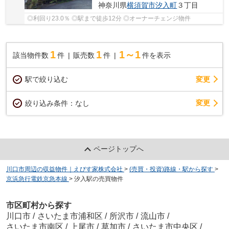
神奈川県
横須賀市
汐入町
３丁目
◎利回り23.0％ ◎駅まで徒歩12分 ◎オーナーチェンジ物件
1
1
1～1
該当物件数
件
販売数
件
件を表示
駅で絞り込む
変更
変更
絞り込み条件：
なし
ページトップへ
川口市周辺の収益物件｜えびす家株式会社
>
(売買・投資)路線・駅から探す
>
京浜急行電鉄京急本線
>
汐入駅の売買物件
市区町村から探す
川口市
/
さいたま市浦和区
/
所沢市
/
流山市
/
さいたま市南区
/
上尾市
/
草加市
/
さいたま市中央区
/