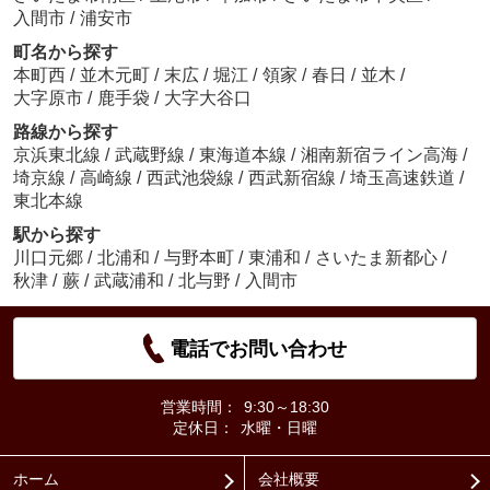
入間市
/
浦安市
町名から探す
本町西
/
並木元町
/
末広
/
堀江
/
領家
/
春日
/
並木
/
大字原市
/
鹿手袋
/
大字大谷口
路線から探す
京浜東北線
/
武蔵野線
/
東海道本線
/
湘南新宿ライン高海
/
埼京線
/
高崎線
/
西武池袋線
/
西武新宿線
/
埼玉高速鉄道
/
東北本線
駅から探す
川口元郷
/
北浦和
/
与野本町
/
東浦和
/
さいたま新都心
/
秋津
/
蕨
/
武蔵浦和
/
北与野
/
入間市
電話でお問い合わせ
営業時間：
9:30～18:30
定休日：
水曜・日曜
ホーム
会社概要