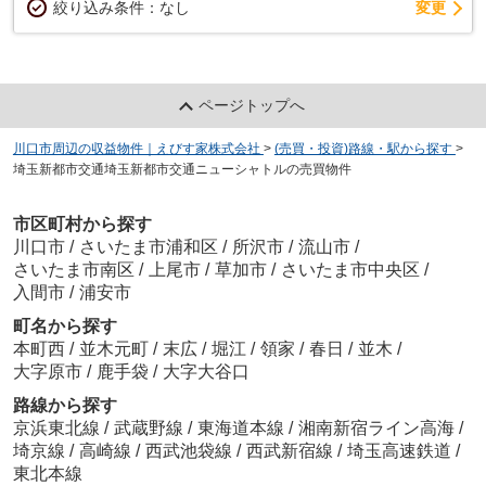
変更
絞り込み条件：
なし
ページトップへ
川口市周辺の収益物件｜えびす家株式会社
>
(売買・投資)路線・駅から探す
>
埼玉新都市交通埼玉新都市交通ニューシャトルの売買物件
市区町村から探す
川口市
/
さいたま市浦和区
/
所沢市
/
流山市
/
さいたま市南区
/
上尾市
/
草加市
/
さいたま市中央区
/
入間市
/
浦安市
町名から探す
本町西
/
並木元町
/
末広
/
堀江
/
領家
/
春日
/
並木
/
大字原市
/
鹿手袋
/
大字大谷口
路線から探す
京浜東北線
/
武蔵野線
/
東海道本線
/
湘南新宿ライン高海
/
埼京線
/
高崎線
/
西武池袋線
/
西武新宿線
/
埼玉高速鉄道
/
東北本線