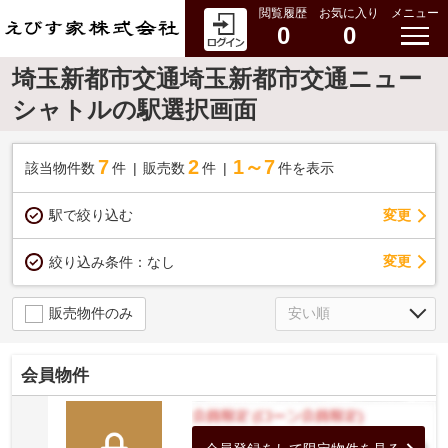
閲覧履歴
お気に入り
メニュー
0
0
埼玉新都市交通埼玉新都市交通ニュー
シャトルの駅選択画面
7
2
1～7
該当物件数
件
販売数
件
件を表示
駅で絞り込む
変更
変更
絞り込み条件：
なし
販売物件のみ
会員物件