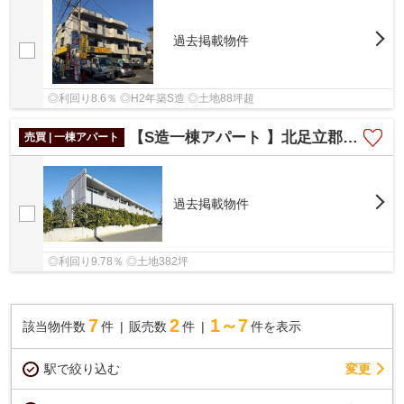
過去掲載物件
◎利回り8.6％ ◎H2年築S造 ◎土地88坪超
【S造一棟アパート 】北足立郡伊奈町内宿台2丁目
売買 | 一棟アパート
過去掲載物件
◎利回り9.78％ ◎土地382坪
7
2
1～7
該当物件数
件
販売数
件
件を表示
駅で絞り込む
変更