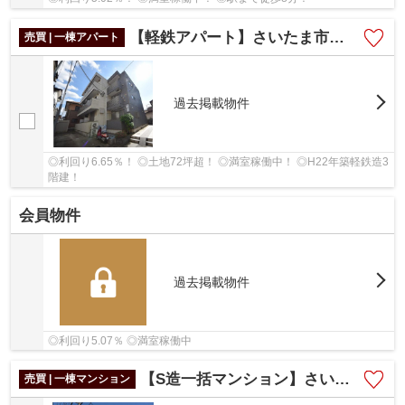
【軽鉄アパート】さいたま市北区櫛引町２丁目
売買 | 一棟アパート
過去掲載物件
◎利回り6.65％！ ◎土地72坪超！ ◎満室稼働中！ ◎H22年築軽鉄造3
階建！
会員物件
過去掲載物件
◎利回り5.07％ ◎満室稼働中
【S造一括マンション】さいたま市北区吉野町２丁目
売買 | 一棟マンション