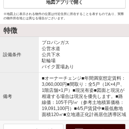
地図アプリで開く
※地図上に表示される物件の位置は付近住所に所在することを表すものであり、実際
の物件所在地とは異なる場合がございます。
特徴
プロパンガス
公営水道
設備条件
公共下水
駐輪場
バイク置場あり
■オーナーチェンジ■年間満室想定賃料：
3,060,000円■間取り：全5戸（1K×4戸、
1階店舗×1戸）■現況有姿■図面と現況が
備考
相違する場合は現況を優先します。■路
線価：105千円/㎡（参考土地積算価格：
19,091,100円）■4/5戸賃貸中■最低敷地
面積120㎡■立地適正化計画居住誘導区域