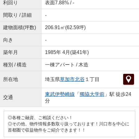
利回り
表面7.88% / -
間取り / 詳細
-
建物面積(坪数)
206.91㎡(62.59坪)
向き
-
築年月
1985年 4月(築41年)
種別 / 構造
一棟アパート / 木造
所在地
埼玉県
草加市
北谷
１丁目
東武伊勢崎線
「
獨協大学前
」駅 徒歩24
交通
分
◎各種ご融資、ご相談ください！
◎その他、物件情報多数取り扱っております！川口市を中心に
首都圏で収益物件をご紹介できます！！