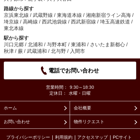
路線から探す
京浜東北線
/
武蔵野線
/
東海道本線
/
湘南新宿ライン高海
/
埼京線
/
高崎線
/
西武池袋線
/
西武新宿線
/
埼玉高速鉄道
/
東北本線
駅から探す
川口元郷
/
北浦和
/
与野本町
/
東浦和
/
さいたま新都心
/
秋津
/
蕨
/
武蔵浦和
/
北与野
/
入間市
電話でお問い合わせ
営業時間：
9:30～18:30
定休日：
水曜・日曜
ホーム
会社概要
お問い合わせ
物件リクエスト
プライバシーポリシー
利用規約
アクセスマップ
PCサイト