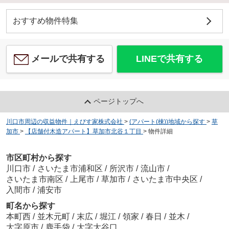
おすすめ物件特集
メールで共有する
LINEで共有する
ページトップへ
川口市周辺の収益物件｜えびす家株式会社
>
(アパート(棟))地域から探す
>
草
加市
>
【店舗付木造アパート】草加市北谷１丁目
>
物件詳細
市区町村から探す
川口市
/
さいたま市浦和区
/
所沢市
/
流山市
/
さいたま市南区
/
上尾市
/
草加市
/
さいたま市中央区
/
入間市
/
浦安市
町名から探す
本町西
/
並木元町
/
末広
/
堀江
/
領家
/
春日
/
並木
/
大字原市
/
鹿手袋
/
大字大谷口