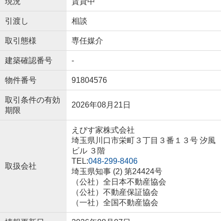
現況
賃貸中
引渡し
相談
取引態様
専任媒介
建築確認番号
-
物件番号
91804576
取引条件の有効
2026年08月21日
期限
えびす家株式会社
埼玉県川口市栄町３丁目３番１３号 汐風
ビル ３階
TEL:
048-299-8406
取扱会社
埼玉県知事 (2) 第24424号
（公社）全日本不動産協会
（公社）不動産保証協会
（一社）全国不動産協会