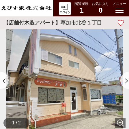
閲覧履歴
お気に入り
メニュー
1
0
【店舗付木造アパート】草加市北谷１丁目
1 / 2