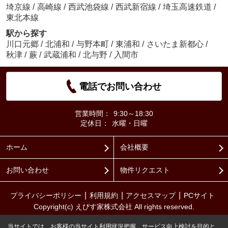
埼京線
/
高崎線
/
西武池袋線
/
西武新宿線
/
埼玉高速鉄道
/
東北本線
駅から探す
川口元郷
/
北浦和
/
与野本町
/
東浦和
/
さいたま新都心
/
秋津
/
蕨
/
武蔵浦和
/
北与野
/
入間市
電話でお問い合わせ
営業時間：
9:30～18:30
定休日：
水曜・日曜
ホーム
会社概要
お問い合わせ
物件リクエスト
プライバシーポリシー
利用規約
アクセスマップ
PCサイト
Copyright(c) えびす家株式会社 All rights reserved.
当サイトでは、お客様の当サイト利用状況把握、サービス向上検討を目的と