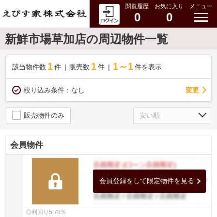
閲覧履歴
お気に入り
メニュー
0
0
新鮮市場草加店の周辺物件一覧
1
1
1～1
該当物件数
件
販売数
件
件を表示
変更
絞り込み条件：
なし
販売物件のみ
会員物件
会員登録をして限定物件を見る
◎利回り5.78％