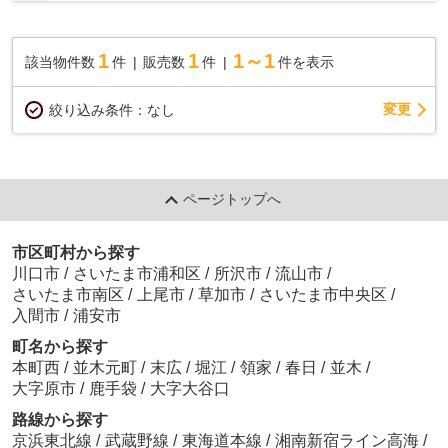
1
1
1～1
該当物件数
件
販売数
件
件を表示
変更
絞り込み条件：
なし
ページトップへ
市区町村から探す
川口市
/
さいたま市浦和区
/
所沢市
/
流山市
/
さいたま市南区
/
上尾市
/
草加市
/
さいたま市中央区
/
入間市
/
浦安市
町名から探す
本町西
/
並木元町
/
末広
/
堀江
/
領家
/
春日
/
並木
/
大字原市
/
鹿手袋
/
大字大谷口
路線から探す
京浜東北線
/
武蔵野線
/
東海道本線
/
湘南新宿ライン高海
/