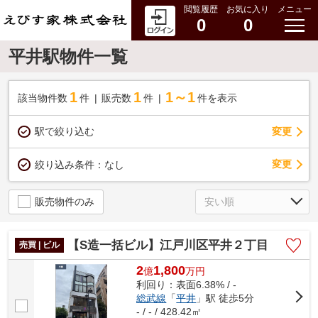
閲覧履歴
お気に入り
メニュー
0
0
平井駅物件一覧
1
1
1～1
該当物件数
件
販売数
件
件を表示
駅で絞り込む
変更
変更
絞り込み条件：
なし
販売物件のみ
【S造一括ビル】江戸川区平井２丁目
売買 | ビル
2
1,800
億
万
円
利回り：表面6.38% / -
総武線
「
平井
」駅 徒歩5分
- / - / 428.42㎡