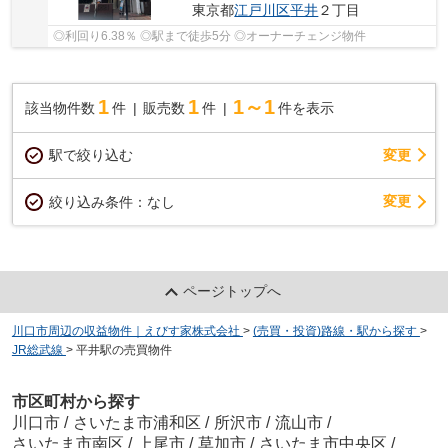
東京都
江戸川区
平井
２丁目
◎利回り6.38％ ◎駅まで徒歩5分 ◎オーナーチェンジ物件
1
1
1～1
該当物件数
件
販売数
件
件を表示
駅で絞り込む
変更
変更
絞り込み条件：
なし
ページトップへ
川口市周辺の収益物件｜えびす家株式会社
>
(売買・投資)路線・駅から探す
>
JR総武線
>
平井駅の売買物件
市区町村から探す
川口市
/
さいたま市浦和区
/
所沢市
/
流山市
/
さいたま市南区
/
上尾市
/
草加市
/
さいたま市中央区
/