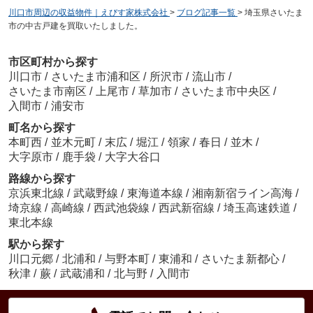
川口市周辺の収益物件｜えびす家株式会社
>
ブログ記事一覧
>
埼玉県さいたま
市の中古戸建を買取いたしました。
市区町村から探す
川口市
/
さいたま市浦和区
/
所沢市
/
流山市
/
さいたま市南区
/
上尾市
/
草加市
/
さいたま市中央区
/
入間市
/
浦安市
町名から探す
本町西
/
並木元町
/
末広
/
堀江
/
領家
/
春日
/
並木
/
大字原市
/
鹿手袋
/
大字大谷口
路線から探す
京浜東北線
/
武蔵野線
/
東海道本線
/
湘南新宿ライン高海
/
埼京線
/
高崎線
/
西武池袋線
/
西武新宿線
/
埼玉高速鉄道
/
東北本線
駅から探す
川口元郷
/
北浦和
/
与野本町
/
東浦和
/
さいたま新都心
/
秋津
/
蕨
/
武蔵浦和
/
北与野
/
入間市