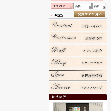
エリア| 駅
価格
面積
-
件該当