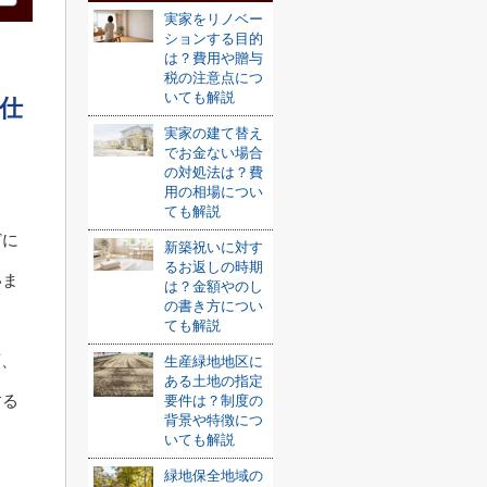
実家をリノベー
ションする目的
は？費用や贈与
税の注意点につ
いても解説
仕
実家の建て替え
でお金ない場合
の対処法は？費
用の相場につい
ても解説
どに
新築祝いに対す
るお返しの時期
いま
は？金額やのし
の書き方につい
ても解説
類、
生産緑地地区に
ある土地の指定
する
要件は？制度の
背景や特徴につ
いても解説
緑地保全地域の