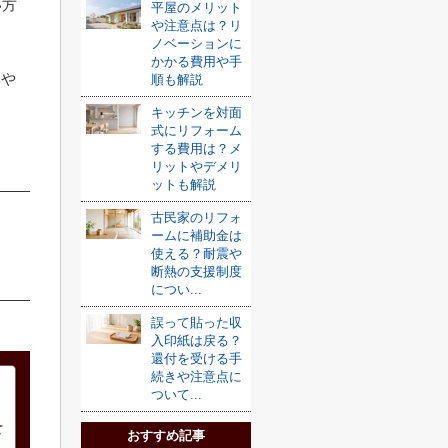
い方
平屋のメリット
や注意点は？リ
ノベーションに
かかる費用や手
みや
順も解説
キッチンを対面
式にリフォーム
する費用は？メ
リットやデメリ
ットも解説
古民家のリフォ
ームに補助金は
使える？耐震や
断熱の支援制度
につい...
誤って貼った収
入印紙は戻る？
還付を受ける手
続きや注意点に
ついて...
おすすめ記事