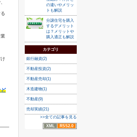
で、
の違いやメリッ
トも解説
する
分譲住宅を購入
するデメリット
は？メリットや
営業
購入適正も解説
カテゴリ
省け
銀行融資(2)
不動産投資(2)
不動産売却(1)
木造建物(1)
など
不動産(9)
売却実績(21)
>>全ての記事を見る
XML
RSS2.0