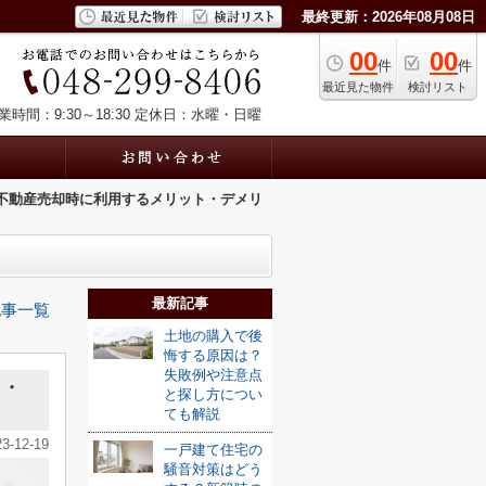
最終更新：2026年08月08日
00
00
件
件
最近見た物件
検討リスト
業時間：9:30～18:30
定休日：水曜・日曜
？不動産売却時に利用するメリット・デメリ
最新記事
記事一覧
土地の購入で後
悔する原因は？
失敗例や注意点
ト・
と探し方につい
ても解説
23-12-19
一戸建て住宅の
騒音対策はどう