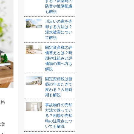
する？新築時の
防音や近隣配慮
も解説
川沿いの家を売
却する方法は？
浸水被害につい
て解説
固定資産税の評
価替えとは？時
期や仕組みと評
価額の調べ方も
解説
固定資産税は新
築の年またぎで
変わる？入居時
期も解説
価格
事故物件の売却
方法で迷ってい
る？相場や売却
時の注意点につ
が増
いても解説