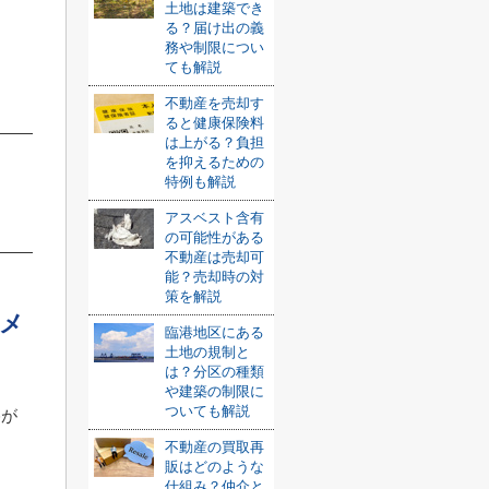
土地は建築でき
る？届け出の義
務や制限につい
ても解説
不動産を売却す
ると健康保険料
は上がる？負担
を抑えるための
特例も解説
アスベスト含有
の可能性がある
不動産は売却可
能？売却時の対
策を解説
のメ
臨港地区にある
土地の規制と
は？分区の種類
や建築の制限に
ついても解説
格が
不動産の買取再
販はどのような
仕組み？仲介と