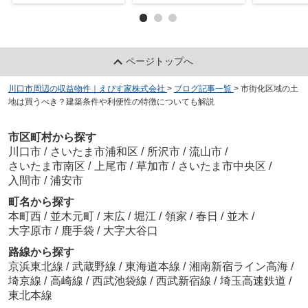
ページトップへ
川口市周辺の収益物件｜えびす家株式会社
>
ブログ記事一覧
>
市街化区域の土
地は買うべき？建築条件や利便性の特徴についても解説
市区町村から探す
川口市
/
さいたま市浦和区
/
所沢市
/
流山市
/
さいたま市南区
/
上尾市
/
草加市
/
さいたま市中央区
/
入間市
/
浦安市
町名から探す
本町西
/
並木元町
/
末広
/
堀江
/
領家
/
春日
/
並木
/
大字原市
/
鹿手袋
/
大字大谷口
路線から探す
京浜東北線
/
武蔵野線
/
東海道本線
/
湘南新宿ライン高海
/
埼京線
/
高崎線
/
西武池袋線
/
西武新宿線
/
埼玉高速鉄道
/
東北本線