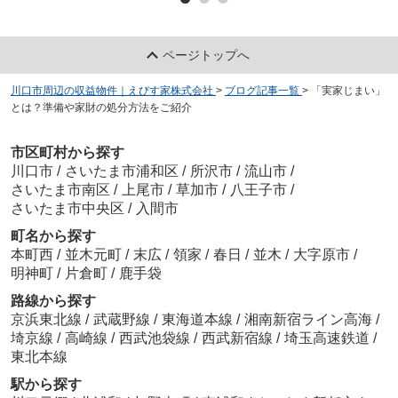
ページトップへ
川口市周辺の収益物件｜えびす家株式会社
>
ブログ記事一覧
>
「実家じまい」
とは？準備や家財の処分方法をご紹介
市区町村から探す
川口市
/
さいたま市浦和区
/
所沢市
/
流山市
/
さいたま市南区
/
上尾市
/
草加市
/
八王子市
/
さいたま市中央区
/
入間市
町名から探す
本町西
/
並木元町
/
末広
/
領家
/
春日
/
並木
/
大字原市
/
明神町
/
片倉町
/
鹿手袋
路線から探す
京浜東北線
/
武蔵野線
/
東海道本線
/
湘南新宿ライン高海
/
埼京線
/
高崎線
/
西武池袋線
/
西武新宿線
/
埼玉高速鉄道
/
東北本線
駅から探す