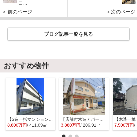
コ...
＜ 前のページ
＞次のページ
ブログ記事一覧を見る
おすすめ物件
【S造一括マンション】流山市加5丁目
【店舗付木造アパート】草加市北谷１丁目
8,800万円
/ 411.09㎡
3,880万円
/ 206.91㎡
7,500万円
/