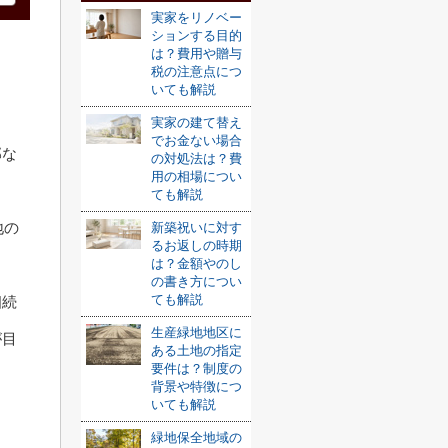
実家をリノベー
ションする目的
は？費用や贈与
税の注意点につ
いても解説
実家の建て替え
でお金ない場合
部な
の対処法は？費
用の相場につい
ても解説
地の
新築祝いに対す
るお返しの時期
は？金額やのし
の書き方につい
ても解説
相続
生産緑地地区に
が目
ある土地の指定
要件は？制度の
背景や特徴につ
いても解説
緑地保全地域の