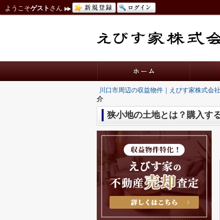
ようこそ
ゲスト
さん
川口市周辺の収益物件｜えびす家株式会
介
狭小地の土地とは？購入す