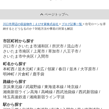
ページトップへ
川口市周辺の収益物件｜えびす家株式会社
>
ブログ記事一覧
>
住宅ローンを滞
納するとどうなるのか？対処方法や事前の対策も解説
市区町村から探す
川口市
/
さいたま市浦和区
/
所沢市
/
流山市
/
さいたま市南区
/
上尾市
/
草加市
/
八王子市
/
さいたま市中央区
/
入間市
町名から探す
本町西
/
並木元町
/
末広
/
領家
/
春日
/
並木
/
大字原市
/
明神町
/
片倉町
/
鹿手袋
路線から探す
京浜東北線
/
武蔵野線
/
東海道本線
/
埼京線
/
湘南新宿ライン高海
/
高崎線
/
西武池袋線
/
西武新宿線
/
埼玉高速鉄道
/
湘南新宿ライン宇須
駅から探す