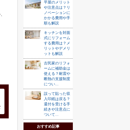
平屋のメリット
や注意点は？リ
ノベーションに
か、
かかる費用や手
順も解説
キッチンを対面
式にリフォーム
する費用は？メ
リットやデメリ
ットも解説
古民家のリフォ
ームに補助金は
使える？耐震や
断熱の支援制度
につい...
誤って貼った収
入印紙は戻る？
還付を受ける手
続きや注意点に
ついて...
おすすめ記事