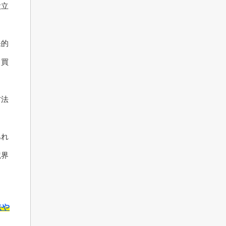
役立
果的
る買
方法
あれ
境界
法や