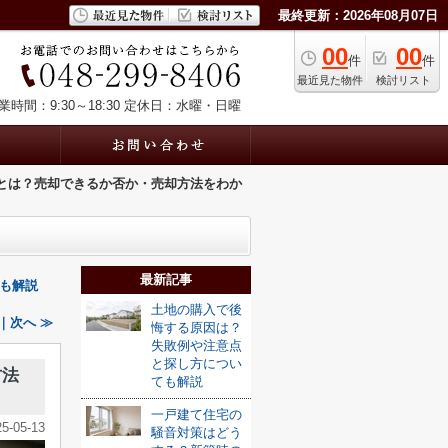
最終更新：2026年08月07日
00
00
件
件
最近見た物件
検討リスト
業時間：9:30～18:30
定休日：水曜・日曜
とは？売却できるか否か・売却方法をわか
最新記事
も解説
土地の購入で後
｜次へ ≫
悔する原因は？
失敗例や注意点
と探し方につい
方法
ても解説
一戸建て住宅の
25-05-13
騒音対策はどう