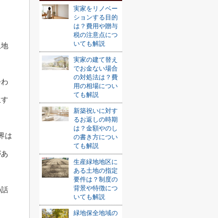
実家をリノベー
ションする目的
は？費用や贈与
税の注意点につ
いても解説
土地
実家の建て替え
でお金ない場合
の対処法は？費
会わ
用の相場につい
ても解説
生す
新築祝いに対す
るお返しの時期
は？金額やのし
界は
の書き方につい
ても解説
があ
生産緑地地区に
ある土地の指定
要件は？制度の
背景や特徴につ
の話
いても解説
ま
緑地保全地域の