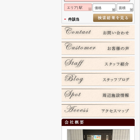
エリア| 駅
価格
面積
-
件該当