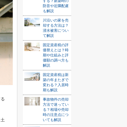
する？新築時の
防音や近隣配慮
も解説
川沿いの家を売
却する方法は？
浸水被害につい
て解説
固定資産税の評
価替えとは？時
期や仕組みと評
価額の調べ方も
解説
固定資産税は新
築の年またぎで
変わる？入居時
期も解説
する
事故物件の売却
方法で迷ってい
る？相場や売却
時の注意点につ
な土
いても解説