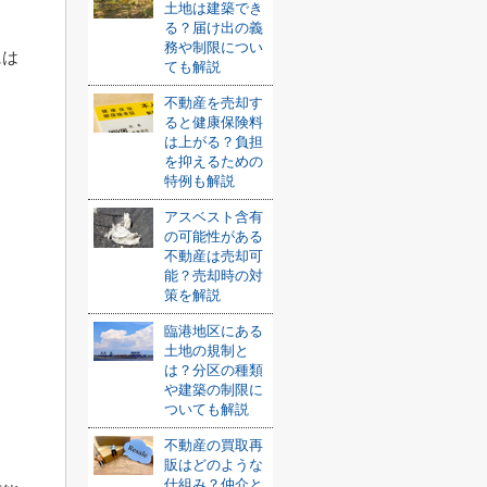
土地は建築でき
る？届け出の義
務や制限につい
には
ても解説
不動産を売却す
ると健康保険料
は上がる？負担
を抑えるための
特例も解説
アスベスト含有
の可能性がある
不動産は売却可
能？売却時の対
策を解説
臨港地区にある
土地の規制と
は？分区の種類
や建築の制限に
ついても解説
不動産の買取再
販はどのような
仕組み？仲介と