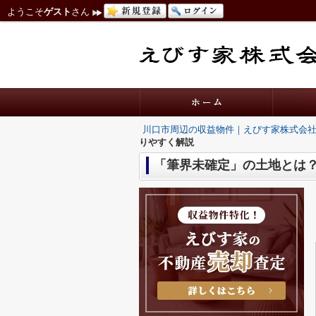
ようこそ
ゲスト
さん
川口市周辺の収益物件｜えびす家株式会
りやすく解説
「筆界未確定」の土地とは