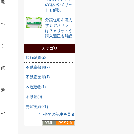
可能
の違いやメリッ
トも解説
分譲住宅を購入
主へ
するデメリット
は？メリットや
購入適正も解説
しも
カテゴリ
。
銀行融資(2)
不動産投資(2)
売買
不動産売却(1)
木造建物(1)
に隣
不動産(9)
売却実績(21)
しい
>>全ての記事を見る
XML
RSS2.0