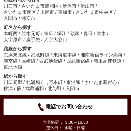
川口市
/
さいたま市浦和区
/
所沢市
/
流山市
/
さいたま市南区
/
上尾市
/
草加市
/
さいたま市中央区
/
入間市
/
浦安市
町名から探す
本町西
/
並木元町
/
末広
/
堀江
/
領家
/
春日
/
並木
/
大字原市
/
鹿手袋
/
大字大谷口
路線から探す
京浜東北線
/
武蔵野線
/
東海道本線
/
湘南新宿ライン高海
/
埼京線
/
高崎線
/
西武池袋線
/
西武新宿線
/
埼玉高速鉄道
/
東北本線
駅から探す
川口元郷
/
北浦和
/
与野本町
/
東浦和
/
さいたま新都心
/
秋津
/
蕨
/
武蔵浦和
/
北与野
/
入間市
電話でお問い合わせ
営業時間：
9:30～18:30
定休日：
水曜・日曜