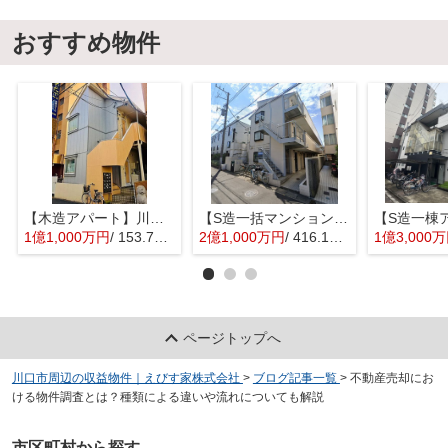
おすすめ物件
【木造アパート】川口市並木元町
【S造一括マンション】千葉県浦安市堀江4丁目
1億1,000万円
/ 153.76㎡
2億1,000万円
/ 416.16㎡
1億3,000
ページトップへ
川口市周辺の収益物件｜えびす家株式会社
>
ブログ記事一覧
>
不動産売却にお
ける物件調査とは？種類による違いや流れについても解説
市区町村から探す