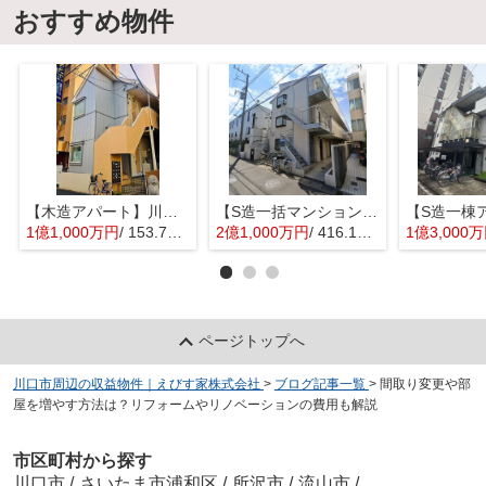
おすすめ物件
【木造アパート】川口市並木元町
【S造一括マンション】千葉県浦安市堀江4丁目
1億1,000万円
/ 153.76㎡
2億1,000万円
/ 416.16㎡
1億3,000
ページトップへ
川口市周辺の収益物件｜えびす家株式会社
>
ブログ記事一覧
>
間取り変更や部
屋を増やす方法は？リフォームやリノベーションの費用も解説
市区町村から探す
川口市
/
さいたま市浦和区
/
所沢市
/
流山市
/