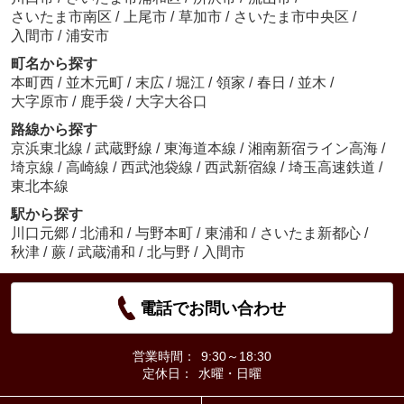
さいたま市南区
/
上尾市
/
草加市
/
さいたま市中央区
/
入間市
/
浦安市
町名から探す
本町西
/
並木元町
/
末広
/
堀江
/
領家
/
春日
/
並木
/
大字原市
/
鹿手袋
/
大字大谷口
路線から探す
京浜東北線
/
武蔵野線
/
東海道本線
/
湘南新宿ライン高海
/
埼京線
/
高崎線
/
西武池袋線
/
西武新宿線
/
埼玉高速鉄道
/
東北本線
駅から探す
川口元郷
/
北浦和
/
与野本町
/
東浦和
/
さいたま新都心
/
秋津
/
蕨
/
武蔵浦和
/
北与野
/
入間市
電話でお問い合わせ
営業時間：
9:30～18:30
定休日：
水曜・日曜